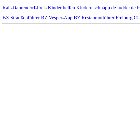
Ralf-Dahrendorf-Preis
Kinder helfen Kindern
schnapp.de
fudder.de
b
BZ Straußenführer
BZ Vesper-App
BZ Restaurantführer
Freiburg Ci