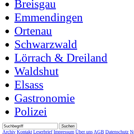
Breisgau
Emmendingen
Ortenau
Schwarzwald
Lörrach & Dreiland
Waldshut
Elsass
Gastronomie
Polizei
Suchen
Archiv
Kontakt
Leserbrief
Impressum
Über uns
AGB
Datenschutz
N